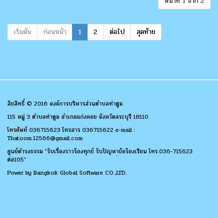
หน้าที่ 1 จาก 2
เริ่มต้น
ก่อนหน้า
1
2
ต่อไป
สุดท้าย
ลิขสิทธิ์ © 2016 องค์การบริหารส่วนตำบลท่าตูม.
115 หมู่ 3 ตำบลท่าตูม อำเภอแก่งคอย จังหวัดสระบุรี 18110
โทรศัพท์ 036715623 โทรสาร 036715622 e-mail :
Thatoom.12566@gmail.com
ศูนย์ดำรงธรรม "รับเรื่องราวร้องทุกข์ รับปัญหาข้อร้องเรียน โทร.036-715623
ต่อ105"
Power by
Bangkok Global Software CO.,LTD.