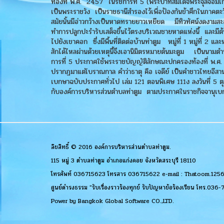
ท้องที่ พ.ศ. 2457 ในรัชการที่ 5 (พระบาทสมเด็จพระจุลจอมเกล้า
เป็นพระราชวัง เป็นราชธานีสำรองไว้เพื่อป้องกันข้าศึกในภาคตะ
สมัยนั้นมีอ่าวกว้างเป็นหาดทรายยาวเหยียด มีทิวทัศน์งดงามสะอ
ทำการปลูกปะรำรับเสด็จขึ้นไว้ตรงบริเวณชายหาดแห่งนี้ และมีต้นไ
ไปยังเขาคอก ซึ่งมีพื้นที่ติดต่อบ้านท่าตูม หมู่ที่ 1 หมู่ที่ 2 แล
สักได้ไหลผ่านด้วยเหตุนี้จึงเอานิมิตรหมายต้นมะตูม เป็นนามต
การที่ 5 ประกาศใช้พระราชบัญญัติลักษณะปกครองท้องที่ พ.ศ. 245
ปรากฏมาแต่โบราณกาล คำว่าธาตุ คือ เจดีย์ เป็นคำชาวไทยอีสา
เบกษาฉบับประกาศทั่วไป เล่ม 121 ตอนพิเศษ 111ง ลงวันที่ 5 
กับองค์การบริหารส่วนตำบลท่าตูม ตามประกาศในราชกิจจานุเบกษา
ลิขสิทธิ์ © 2016 องค์การบริหารส่วนตำบลท่าตูม.
115 หมู่ 3 ตำบลท่าตูม อำเภอแก่งคอย จังหวัดสระบุรี 18110
โทรศัพท์ 036715623 โทรสาร 036715622 e-mail : Thatoom.12
ศูนย์ดำรงธรรม "รับเรื่องราวร้องทุกข์ รับปัญหาข้อร้องเรียน โทร.036
Power by
Bangkok Global Software CO.,LTD.