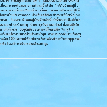
เกล้าฯ ราชอนุชาในรัชกาลที่ 4 เสด็จขึ้นมาเลือกสถานที่สร้าง
่องมาจากบริเวณชายหาดริมแม่น้ำป่าสัก ใกล้กับบ้านหมู่ที่ 1
่อพระบาทสมเด็จพระปิ่นเกล้าฯ เสด็จมา ทางการเมืองสระบุรีได้
ือชาวบ้านเรียกว่าคลอง สำหรับเสด็จโดยช้างพระที่นั่งเพื่อผ่าน
นาแน่น ก็เฉพาะบริเวณหมู่บ้านดังกล่าวนี้เท่านั้นเพราะมีแม่น้ำป่า
นมาของตำบลบ้านธาตุ บ้านธาตุเป็นตำบลเก่าแก่ ตั้งมาสมัยรัช
สร้างวัง ปัจจุบันชื่อของตำบลนี้ตั้งตามชื่อ ?ธาตุ? ที่
บรวมกับองค์การบริหารส่วนตำบลท่าตูม ตามประกาศในราชกิจจานุ
หาดไทยได้มีประกาศให้องค์การบริหารส่วนตำบลบ้านธาตุยุบรวม
ชื่อว่าองค์การบริหารส่วนตำบลท่าตูม