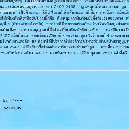
เจ้าอยู่หัวฯ) เดิมเป็นบ้านหนึ่งอยู่รวมกับตำบลสีทา รัชสมัยพระบาทสมเด็จพระปิ่น
วันออกเฉียงเหนืออยู่ระหว่าง พ.ศ. 2402-2408 มูลเหตุที่ได้นามว่าตำบลท่าตูม เนื
าดตามาก เป็นทิวธรรมชาติที่น่ารื่นรมย์ น่าเที่ยวชมมากทีเดียว ตรงนี้เอง สมัยเมื
ม้เพียงต้นเดียวที่อยู่บริเวณนี้ก็คือ ต้นมะตูมแลสมัยก่อนยังทิ้งร่องรอยของทาง หร
ะหมู่ที่ 4 (ตำบลท่าตูมปัจจุบัน) ชาวบ้านที่ตั้งรกรากสร้างบ้านสร้างเรือนกันอยู่อย่างห
ำบลในเมื่อทางราชการอนุญาตให้ตั้งตำบลขึ้นในรัชสมัยรัชกาลที่ 5 ประวัติความเป็
7 สมัยที่พระบาทสมเด็จพระปิ่นเกล้าฯ พระราชอนุชา ในรัชกาลที่ 4 เสด็จมาหาสถานที่
นเรียกกันมาแต่อดีต และต่อมาได้มีประกาศให้องค์การบริหารส่วนตำบลบ้านธาตุยุ
ตุลาคม 2547 แล้วจึงเรียกชื่อว่าองค์การบริหารส่วนตำบลท่าตูม ตามที่กระทรวงม
ฉบับประกาศทั่วไป เล่ม 121 ตอนพิเศษ 111ง ลงวันี่ 5 ตุลาคม 2547 แล้วจึงเรียก
566@gmail.com
-715623 ต่อ105"